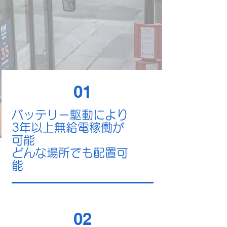
01
​バッテリー駆動により
3年以上無給電稼働が
可能
​どんな場所でも配置可
能
02