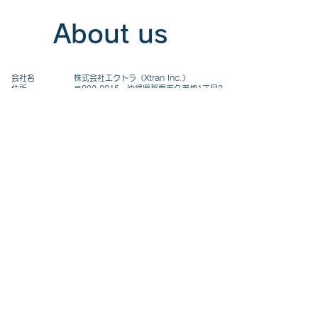
About us
会社名 株式会社エクトラ（Xtran Inc.）
住所 〒900-0015 沖縄県那覇市久茂地1丁目2
番20号ＯＴＶ国和プラザ8Ｆ
URL
https://xtran.co.jp
代表取締役 中村達也
取締役 又吉淳一 安部則孝
資本金 6,000千円（資本準備金5,000千円）
設立 2020年2月10日
所属団
体
特定非営利活動法人OTTOP
一般社団法人沖縄オープンラボラトリ
スマートモビリティチャレンジ協議会
一般社団法人沖縄県情報産業協会
下地島宇宙港事業推進コンソーシアム
お問い合わせ