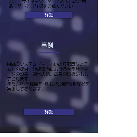
また、サイネージに関しての広告のご用
命に関しては詳細をご覧ください
詳細
​事例
MaaSシステム（主にあいのり配車システ
ム）の提供・沖縄県内における大型サイネ
ージの設置・運営の他、広告の取扱いもし
ております。
​また、GPS機器を利用した動態分析などを
実施しております。
詳細